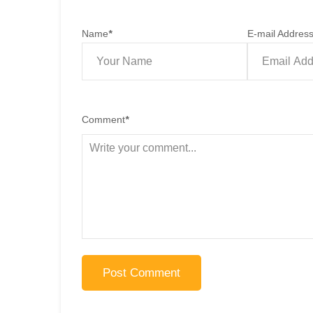
Name
*
E-mail Addres
Comment
*
Post Comment