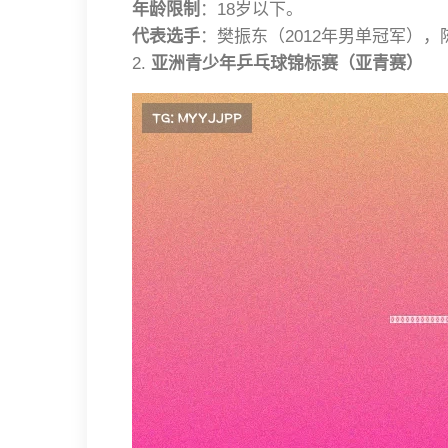
年龄限制
：18岁以下。
代表选手
：樊振东（2012年男单冠军），
2.
亚洲青少年乒乓球锦标赛（亚青赛）