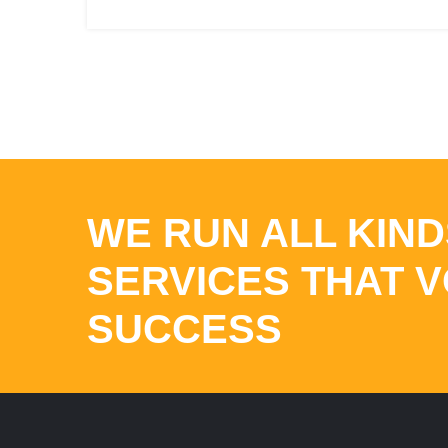
WE RUN ALL KIND
SERVICES THAT 
SUCCESS