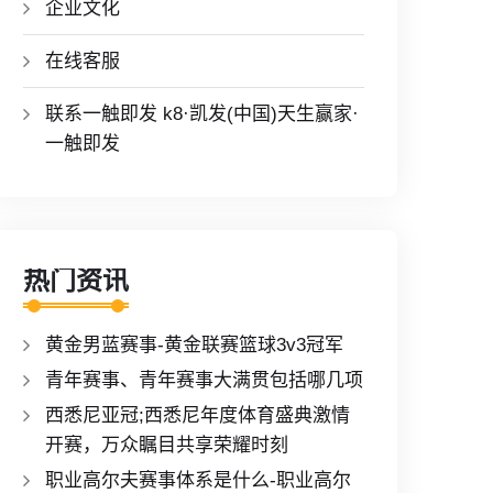
企业文化
在线客服
联系一触即发 k8·凯发(中国)天生赢家·
一触即发
热门资讯
黄金男蓝赛事-黄金联赛篮球3v3冠军
青年赛事、青年赛事大满贯包括哪几项
西悉尼亚冠;西悉尼年度体育盛典激情
开赛，万众瞩目共享荣耀时刻
职业高尔夫赛事体系是什么-职业高尔