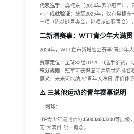
代表选手
：樊振东（2014年男单冠军），
> ✅
成就验证
：截至2025年，仅有樊振
一项（陈梦缺青奥会，孙颖莎缺亚青会）
二新增赛事：WTT青少年大满贯（
2024年，WTT宣布新增独立赛事“青少
赛事定位
：全球32强U15/U19选手参
积分规则
：冠军可获得国际乒联世界排名
意义
：未来可能纳入“青年大满贯”评价体
⚠️
三其他运动的青年赛事说明
1.
网球
：
ITF青少年巡回赛分
J500J300J200
等层级
无“大满贯”统一概念。