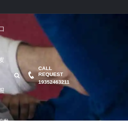
口
发
CALL
REQUEST
19352463211
服
即发